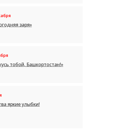
кабря
огодняя заря»
ября
усь тобой, Башкортостан!»
я
ва яркие улыбки!