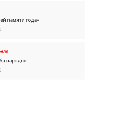
ей памяти года»
0
реля
ба народов
0