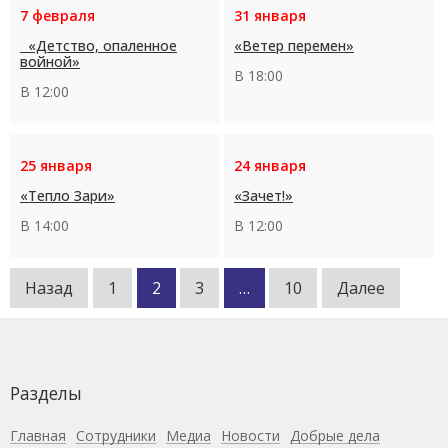
7 февраля
31 января
«Детство, опаленное
«Ветер перемен»
войной»
В 18:00
В 12:00
25 января
24 января
«Тепло Зари»
«Зачет!»
В 14:00
В 12:00
Пагинация
Назад
1
2
3
…
10
Далее
записей
Разделы
Главная
Сотрудники
Медиа
Новости
Добрые дела