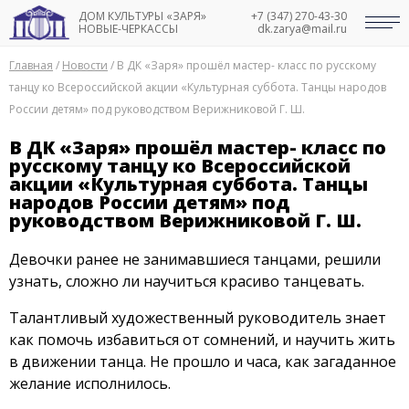
ДОМ КУЛЬТУРЫ «ЗАРЯ»
+7 (347) 270-43-30
НОВЫЕ-ЧЕРКАССЫ
dk.zarya@mail.ru
Главная
/
Новости
/
В ДК «Заря» прошёл мастер- класс по русскому
танцу ко Всероссийской акции «Культурная суббота. Танцы народов
России детям» под руководством Верижниковой Г. Ш.
В ДК «Заря» прошёл мастер- класс по
русскому танцу ко Всероссийской
акции «Культурная суббота. Танцы
народов России детям» под
руководством Верижниковой Г. Ш.
Девочки ранее не занимавшиеся танцами, решили
узнать, сложно ли научиться красиво танцевать.
Талантливый художественный руководитель знает
как помочь избавиться от сомнений, и научить жить
в движении танца. Не прошло и часа, как загаданное
желание исполнилось.