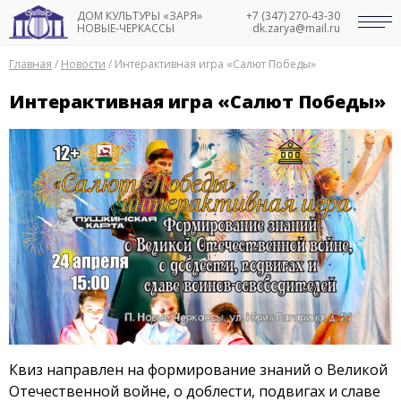
ДОМ КУЛЬТУРЫ «ЗАРЯ»
+7 (347) 270-43-30
НОВЫЕ-ЧЕРКАССЫ
dk.zarya@mail.ru
Главная
/
Новости
/
Интерактивная игра «Салют Победы»
Интерактивная игра «Салют Победы»
Квиз направлен на формирование знаний о Великой
Отечественной войне, о доблести, подвигах и славе