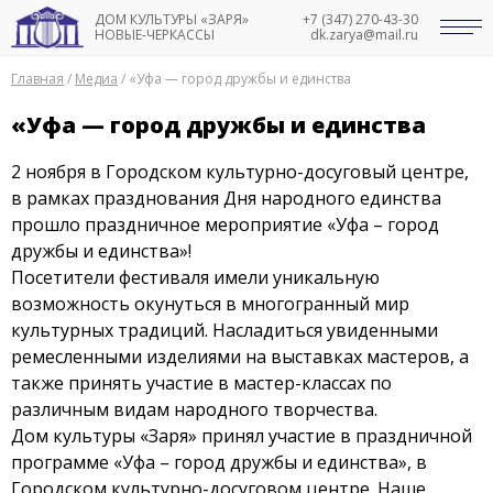
ДОМ КУЛЬТУРЫ «ЗАРЯ»
+7 (347) 270-43-30
НОВЫЕ-ЧЕРКАССЫ
dk.zarya@mail.ru
Главная
/
Медиа
/
«Уфа — город дружбы и единства
«Уфа — город дружбы и единства
2 ноября в Городском культурно-досуговый центре,
в рамках празднования Дня народного единства
прошло праздничное мероприятие «Уфа – город
дружбы и единства»!
Посетители фестиваля имели уникальную
возможность окунуться в многогранный мир
культурных традиций. Насладиться увиденными
ремесленными изделиями на выставках мастеров, а
также принять участие в мастер-классах по
различным видам народного творчества.
Дом культуры «Заря» принял участие в праздничной
программе «Уфа – город дружбы и единства», в
Городском культурно-досуговом центре. Наше