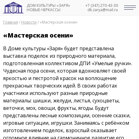
ДОМ КУЛЬТУРЫ «ЗАРЯ»
+7 (347) 270-43-30
НОВЫЕ-ЧЕРКАССЫ
dk.zarya@mail.ru
Главная
/
Новости
/
«Мастерская осени»
«Мастерская осени»
В Доме культуры «Заря» будет представлена
выставка поделок из природного материала,
подготовленная коллективом ДПИ «Умелые ручки».
Чудесная пора осени, которая вдохновляет своей
яркостью и пестротой красок на воплощение
прекрасных творческих идей. В своих работах
участники используют разные природные
материалы: шишки, желуди, листья, сухоцветы,
веточки, мох, овощи, фрукты, ягоды. Будут
представлены лесные композиции, осенние сказки,
игровые ситуации, игрушки. Занимаясь с ребёнком
изготовлением поделок, взрослый оказывает
огромное влияние на гармоничное развитие его