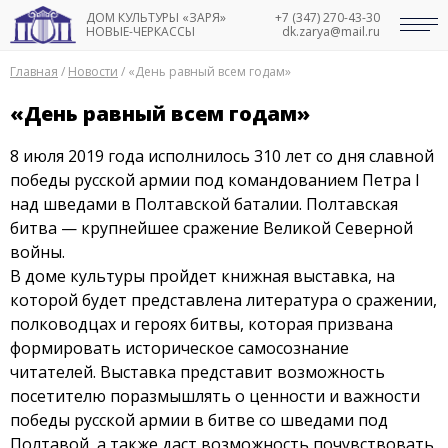
ДОМ КУЛЬТУРЫ «ЗАРЯ»
+7 (347) 270-43-30
НОВЫЕ-ЧЕРКАССЫ
dk.zarya@mail.ru
Главная
/
Новости
/
«День равный всем годам»
«День равный всем годам»
8 июля 2019 года исполнилось 310 лет со дня славной
победы русской армии под командованием Петра I
над шведами в Полтавской баталии. Полтавская
битва — крупнейшее сражение Великой Северной
войны.
В доме культуры пройдет книжная выставка, на
которой будет представлена литература о сражении,
полководцах и героях битвы, которая призвана
формировать историческое самосознание
читателей. Выставка представит возможность
посетителю поразмышлять о ценности и важности
победы русской армии в битве со шведами под
Полтавой, а также даст возможность почувствовать