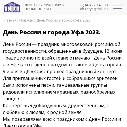
ДОМ КУЛЬТУРЫ «ЗАРЯ»
+7 (347) 270-43-30
НОВЫЕ-ЧЕРКАССЫ
dk.zarya@mail.ru
Главная
/
Новости
/
День России и города Уфа 2023.
День России и города Уфа 2023.
День России — праздник многовековой российской
государственности, обращенный в будущее. 12 июня
традиционно по всей стране отмечают День России,
а в Уфе в этот день празднуют также и День города.
9 июня в ДК «Заря» прошёл праздничный концерт.
Для приглашенных гостей и собравшихся зрителей
были исполнены песни, танцевальные группы
радовали исполнением красивых, разнообразных
танцев.
Концерт был добродушным, дружественным, с
любовью к людям, к родной земле.
Мы поздравляем всех с праздником с Днем России и
Днем города Уфа.