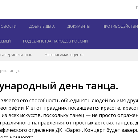
НОВОСТИ
ДОБРЫЕ ДЕЛА
ДОКУМЕНТЫ
ПРОТИВОДЕЙСТВИЕ
СЕМЕЙ
ГОД ЕДИНСТВА НАРОДОВ РОССИИ
вая деятельность
Независимая оценка
ень танца.
ународный день танца.
вляется его способность объединять людей во имя дру
еографии. И этот праздник посвящается красоте, крас
з всех искусств, поскольку танец — не просто отражен
различного направления: от простых детских танцев, 
рафического отделения ДК «Заря» . Концерт будет зав
ного концерта.