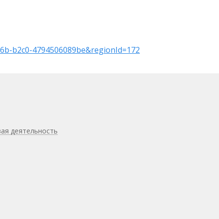
-466b-b2c0-4794506089be&regionId=172
вая деятельность