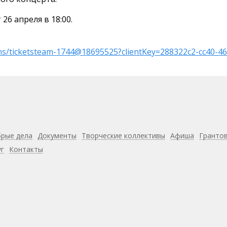
6 апреля в 18:00.
sions/ticketsteam-1744@18695525?clientKey=288322c2-cc40
рые дела
Документы
Творческие коллективы
Афиша
Гранто
уг
Контакты