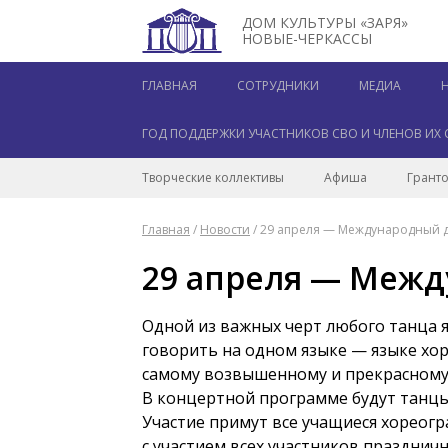
ДОМ КУЛЬТУРЫ «ЗАРЯ»
НОВЫЕ-ЧЕРКАССЫ
ГЛАВНАЯ
СОТРУДНИКИ
МЕДИА
ГОД ПОДДЕРЖКИ УЧАСТНИКОВ СВО И ЧЛЕНОВ ИХ 
Творческие коллективы
Афиша
Гранто
Главная
/
Новости
/
29 апреля — Международный д
29 апреля — Межд
Одной из важных черт любого танца я
говорить на одном языке — языке хор
самому возвышенному и прекрасному и
В концертной программе будут танцы 
Участие примут все учащиеся хореог
с участием всех участников празднич