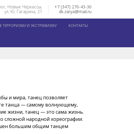
пос. Новые Черкассы,
+7 (347) 270-43-30
ул. Ю. Гагарина, 21
dk.zarya@mail.ru
 ТЕРРОРИЗМУ И ЭКСТРЕМИЗМУ
КОНТАКТЫ
жбы и мира, танец позволяет
оте танца — самому волнующему,
ие жизни, танец — это сама жизнь.
до сложной народной хореографии.
ершен большим общим танцем