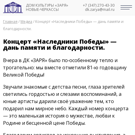
ДОМ КУЛЬТУРЫ «ЗАРЯ»
+7 (347) 270-43-30
НОВЫЕ-ЧЕРКАССЫ
dk.zarya@mail.ru
Главная
/
Медиа
/
Концерт «Наследники Победы» — дань памяти и
благодарности.
Концерт «Наследники Победы» —
дань памяти и благодарности.
Вчера в ДК «ЗАРЯ» было по‑особенному тепло и
трогательно: мы вместе отметили 81‑ю годовщину
Великой Победы!
Звучали знакомые с детства песни, глаза зрителей
светились гордостью и слезами воспоминаний, а
юные артисты дарили своё уважение тем, кто
подарил нам мирное небо. Каждый номер концерта
— это маленькая история о мужестве, любви к
Родине и бесценной цене Победы.