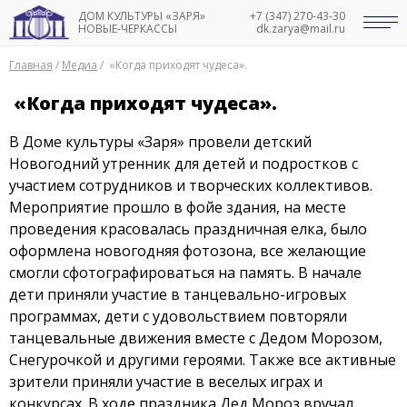
ДОМ КУЛЬТУРЫ «ЗАРЯ»
+7 (347) 270-43-30
НОВЫЕ-ЧЕРКАССЫ
dk.zarya@mail.ru
Главная
/
Медиа
/
«Когда приходят чудеса».
«Когда приходят чудеса».
В Доме культуры «Заря» провели детский
Новогодний утренник для детей и подростков с
участием сотрудников и творческих коллективов.
Мероприятие прошло в фойе здания, на месте
проведения красовалась праздничная елка, было
оформлена новогодняя фотозона, все желающие
смогли сфотографироваться на память. В начале
дети приняли участие в танцевально-игровых
программах, дети с удовольствием повторяли
танцевальные движения вместе с Дедом Морозом,
Снегурочкой и другими героями. Также все активные
зрители приняли участие в веселых играх и
конкурсах. В ходе праздника Дед Мороз вручал