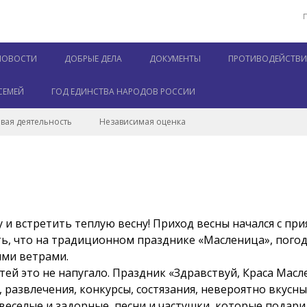
НОВОСТИ
ДОБРЫЕ ДЕЛА
ДОКУМЕНТЫ
ПРОТИВОДЕЙСТВИЕ
СЕМЕЙ
ГОД ЕДИНСТВА НАРОДОВ РОССИИ
вая деятельность
Независимая оценка
у и встретить теплую весну! Приход весны начался с п
ть, что на традиционном празднике «Масленица», погод
ыми ветрами.
тей это не напугало. Праздник «Здравствуй, Краса Масле
развлечения, конкурсы, состязания, невероятно вкусны
веселые и задорные, песни и частушки, которые подари