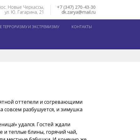
пос. Новые Черкассы,
+7 (347) 270-43-30
ул. Ю. Гагарина, 21
dk.zarya@mail.ru
 ТЕРРОРИЗМУ И ЭКСТРЕМИЗМУ
КОНТАКТЫ
риятной оттепели и согревающими
а совсем разбушуется, и зимушка
ница!» удался. Гостей ждали
е и теплые блины, горячий чай,
ли местные бабушки. И конечно же,