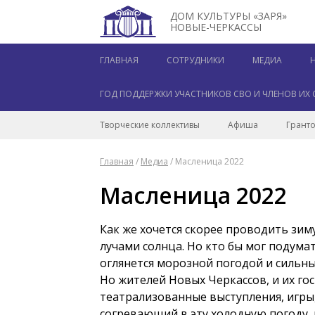
ДОМ КУЛЬТУРЫ «ЗАРЯ»
НОВЫЕ-ЧЕРКАССЫ
ГЛАВНАЯ
СОТРУДНИКИ
МЕДИА
ГОД ПОДДЕРЖКИ УЧАСТНИКОВ СВО И ЧЛЕНОВ ИХ 
Творческие коллективы
Афиша
Гранто
Главная
/
Медиа
/
Масленица 2022
Масленица 2022
Как же хочется скорее проводить зим
лучами солнца. Но кто бы мог подума
оглянется морозной погодой и сильн
Но жителей Новых Черкассов, и их гос
театрализованные выступления, игры, 
согревающий в эту холодную погоду, 