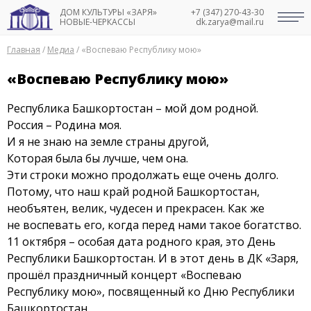
ДОМ КУЛЬТУРЫ «ЗАРЯ»
+7 (347) 270-43-30
НОВЫЕ-ЧЕРКАССЫ
dk.zarya@mail.ru
Главная
/
Медиа
/
«Воспеваю Республику мою»
«Воспеваю Республику мою»
Республика Башкортостан – мой дом родной.
Россия – Родина моя.
И я не знаю на земле страны другой,
Которая была бы лучше, чем она.
Эти строки можно продолжать еще очень долго.
Потому, что наш край родной Башкортостан,
необъятен, велик, чудесен и прекрасен. Как же
не воспевать его, когда перед нами такое богатство.
11 октября – особая дата родного края, это День
Республики Башкортостан. И в этот день в ДК «Заря,
прошёл праздничный концерт «Воспеваю
Республику мою», посвященный ко Дню Республики
Башкортостан.