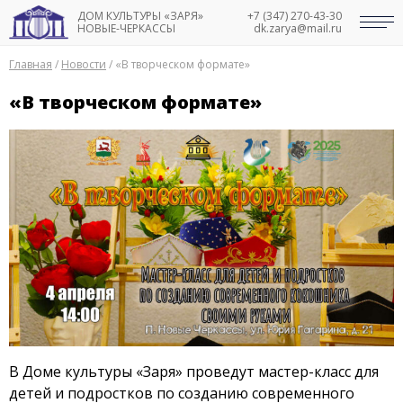
ДОМ КУЛЬТУРЫ «ЗАРЯ»
+7 (347) 270-43-30
НОВЫЕ-ЧЕРКАССЫ
dk.zarya@mail.ru
Главная
/
Новости
/
«В творческом формате»
«В творческом формате»
В Доме культуры «Заря» проведут мастер-класс для
детей и подростков по созданию современного