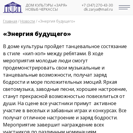
ДОМ КУЛЬТУРЫ «ЗАРЯ»
+7 (347) 270-43-30
НОВЫЕ-ЧЕРКАССЫ
dk.zarya@mail.ru
Главная
/
Новости
/
«Энергия будущего»
«Энергия будущего»
В доме культуры пройдет танцевальное состязание
в стиле «хип-хоп» между ребятами. В ходе
мероприятия молодые люди смогут
продемонстрировать свои музыкальные и
танцевальные возможности, получат заряд
бодрости и море положительных эмоций. Яркая
светомузыка, заводные песни, хорошее настроение,
станут прекрасной возможностью повеселиться от
души. На сцене все участники примут активное
участие в веселых и забавных играх и конкурсах. Все
получат отличное настроение и заряд бодрости.
Мероприятие завершит награждение всех
участников по различным номинациям.