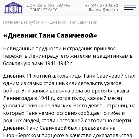
ДОМ КУЛЬТУРЫ «ЗАРЯ»
+7 (347) 270-43-30
НОВЫЕ-ЧЕРКАССЫ
dk.zarya@mail.ru
Главная
/
Без рубрики
/
«Дневник Тани Савичевой»
«Дневник Тани Савичевой»
Невиданные трудности и страдания пришлось
пережить Ленинграду, его жителям и защитникам в
блокадную зиму 1941-1942 г.
Дневник 11-летней школьницы Тани Савичевой стал
одним из самых страшных свидетельств ужасов
войны. Эти записи девочка вела во время блокады
Ленинграда в 1941 г., когда голод каждый месяц
уносил из жизни ее близких. Всего девять страниц, на
которых Таня немногословно сообщает о гибели
родных людей, стали настоящей летописью смерти.
Дневник Тани Савичевой был предъявлен на
Нюрнбергском процессе в качестве доказательства